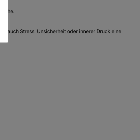
prache.
len auch Stress, Unsicherheit oder innerer Druck eine