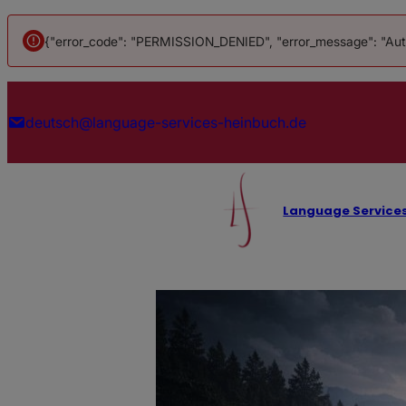
{"error_code": "PERMISSION_DENIED", "error_message": "Authe
Zum
Inhalt
deutsch@language-services-heinbuch.de
springen
Language Service