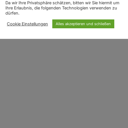
Da wir Ihre Privatsphäre schätzen, bitten wir Sie hiermit um
Ihre Erlaubnis, die folgenden Technologien verwenden zu
t? Oft liegt die eigentliche Schwierigkeit nicht nur an der S
dürfen.
 Gesprächen manchmal unsicher fühlst, zu lange nachdenkst
Cookie Einstellungen
Alles akzeptieren und schließen
Denn nicht immer fehlen nur Wörter oder Grammatik — oft spie