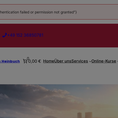
ntication failed or permission not granted"}
+49 152 36850781
0
0,00 €
Home
Über uns
Services
Online-Kurse
s Heinbuch