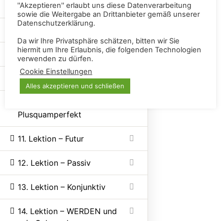
''Akzeptieren'' erlaubt uns diese Datenverarbeitung
Verben
LANGUAGE SERVICES HEINBUCH
sowie die Weitergabe an Drittanbieter gemäß unserer
Datenschutzerklärung.
7. Lektion – Präsens
Souveränes und überzeugendes Auftreten für internationale Fach- &
Da wir Ihre Privatsphäre schätzen, bitten wir Sie
Führungskräfte in Deutschland
hiermit um Ihre Erlaubnis, die folgenden Technologien
8. Lektion – Präteritum
verwenden zu dürfen.
Instagram
LinkedIn
YouTube
Cookie Einstellungen
9. Lektion – Perfekt
Alles akzeptieren und schließen
Services
10. Lektion –
Sichere Kommunikation 2.0
Plusquamperfekt
Individuelles Kommunikations-Coaching
Individuelle Diagnostik
11. Lektion – Futur
Links
12. Lektion – Passiv
Impressum
Datenschutz
13. Lektion – Konjunktiv
AGB
Widerrufsrecht
14. Lektion – WERDEN und
Mein Konto