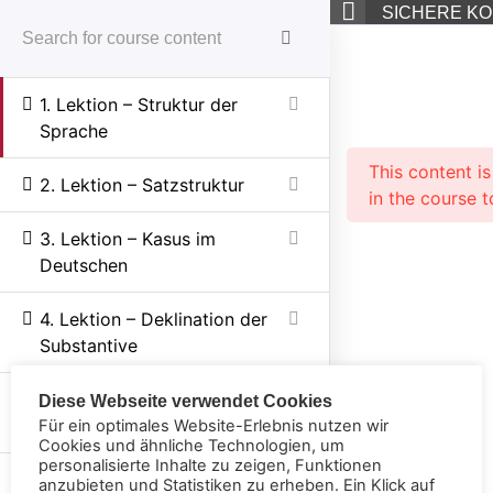
SICHERE KO
Schritt zur sicheren
FEEDBACK
{"error_code": "PERMISSION_DENIED", "error_message":
Kommunikation”
"Authentication failed or permission not granted"}
1. Lektion – Struktur der
Sprache
deutsch@language-services-heinbuch.de
+49 152 36850781
This content i
2. Lektion – Satzstruktur
in the course t
LinkedIn
Instagram
YouTube
3. Lektion – Kasus im
Deutschen
0
4. Lektion – Deklination der
0,00 €
Language Services Heinbuch
Substantive
5. Lektion –
Diese Webseite verwendet Cookies
Start
All Courses
Konversation
Adjektivdeklination
Für ein optimales Website-Erlebnis nutzen wir
Cookies und ähnliche Technologien, um
personalisierte Inhalte zu zeigen, Funktionen
6. Lektion – Konjugation von
anzubieten und Statistiken zu erheben. Ein Klick auf