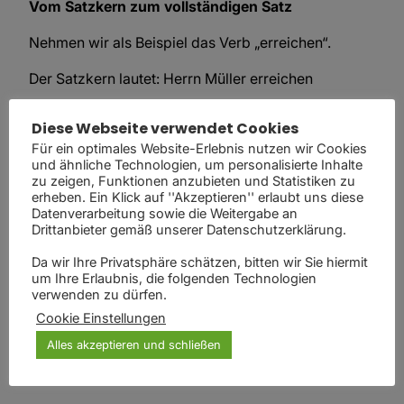
Vom Satzkern zum vollständigen Satz
Nehmen wir als Beispiel das Verb „erreichen“.
Der Satzkern lautet: Herrn Müller erreichen
Daraus entsteht die Frage:
Diese Webseite verwendet Cookies
Für ein optimales Website-Erlebnis nutzen wir Cookies
„Hast du Herrn Müller erreicht?“
und ähnliche Technologien, um personalisierte Inhalte
zu zeigen, Funktionen anzubieten und Statistiken zu
Jetzt erweitern wir den Satz Schritt für Schritt:
erheben. Ein Klick auf ''Akzeptieren'' erlaubt uns diese
Datenverarbeitung sowie die Weitergabe an
Hast du Herrn Müller erreicht?
Drittanbieter gemäß unserer Datenschutzerklärung.
Hast du Herrn Müller telefonisch erreicht?
Da wir Ihre Privatsphäre schätzen, bitten wir Sie hiermit
Hast du Herrn Müller heute telefonisch
um Ihre Erlaubnis, die folgenden Technologien
erreicht?
verwenden zu dürfen.
Hast du Herrn Müller heute Morgen telefonisch
Cookie Einstellungen
erreicht?
Alles akzeptieren und schließen
Hast du Herrn Müller heute Morgen telefonisch
erreichen können?