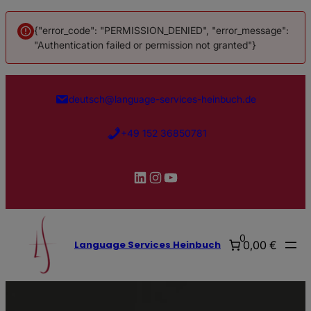
{"error_code": "PERMISSION_DENIED", "error_message":
"Authentication failed or permission not granted"}
Zum
Inhalt
deutsch@language-services-heinbuch.de
springen
+49 152 36850781
LinkedIn
Instagram
YouTube
0
0,00 €
Language Services Heinbuch