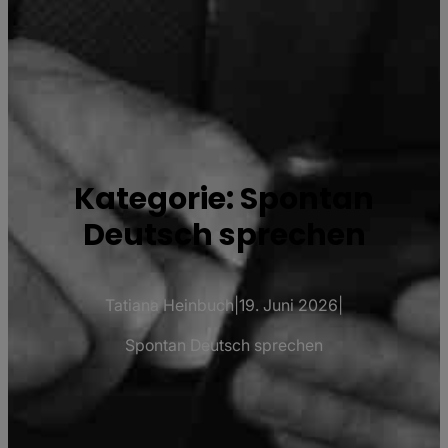
Kategorie:
Spontan
Deutsch sprechen
Tatiana Heinbuch
|
19. Juni 2026
|
Spontan Deutsch sprechen