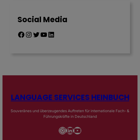
Social Media
Facebook
Instagram
Twitter
YouTube
LinkedIn
LANGUAGE SERVICES HEINBUCH
Souveränes und überzeugendes Auftreten für internationale Fach- &
Führungskräfte in Deutschland
Instagram
LinkedIn
YouTube