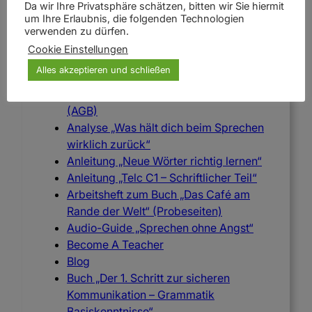
Da wir Ihre Privatsphäre schätzen, bitten wir Sie hiermit
um Ihre Erlaubnis, die folgenden Technologien
verwenden zu dürfen.
Pages
Cookie Einstellungen
Alles akzeptieren und schließen
All Courses
Allgemeine Geschäftsbedingungen
(AGB)
Analyse „Was hält dich beim Sprechen
wirklich zurück“
Anleitung „Neue Wörter richtig lernen“
Anleitung „Telc C1 – Schriftlicher Teil“
Arbeitsheft zum Buch „Das Café am
Rande der Welt“ (Probeseiten)
Audio-Guide „Sprechen ohne Angst“
Become A Teacher
Blog
Buch „Der 1. Schritt zur sicheren
Kommunikation – Grammatik
Basiskenntnisse“