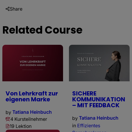
Share
Related Course
Von Lehrkraft zur
SICHERE
eigenen Marke
KOMMUNIKATION
– MIT FEEDBACK
by
Tatiana Heinbuch
by
Tatiana Heinbuch
4 Kursteilnehmer
in
Effizientes
19 Lektion