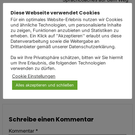
in die Selbstständigkeit.
Diese Webseite verwendet Cookies
Mit ihrer Erfahrung hilft sie
Für ein optimales Website-Erlebnis nutzen wir Cookies
Menschen dabei, sich im Alltag
und ähnliche Technologien, um personalisierte Inhalte
und im Berufsleben sicher
zu zeigen, Funktionen anzubieten und Statistiken zu
auszudrücken – ohne Angst,
erheben. Ein Klick auf ''Akzeptieren'' erlaubt uns diese
Datenverarbeitung sowie die Weitergabe an
ohne Nervosität – und zeigt
Drittanbieter gemäß unserer Datenschutzerklärung.
gleichzeitig Lehrkräften, wie
sie sich selbst als starke Marke
Da wir Ihre Privatsphäre schätzen, bitten wir Sie hiermit
um Ihre Erlaubnis, die folgenden Technologien
positionieren, wirksame
verwenden zu dürfen.
Produkte entwickeln und ihre
Cookie Einstellungen
eigenen Kunden gewinnen
Alles akzeptieren und schließen
können.
Schreibe einen Kommentar
Kommentar
*