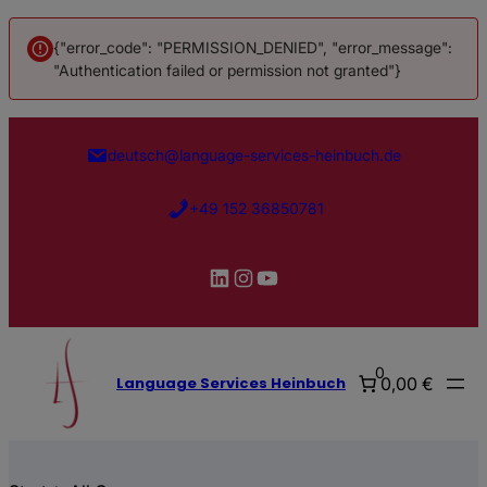
{"error_code": "PERMISSION_DENIED", "error_message":
"Authentication failed or permission not granted"}
deutsch@language-services-heinbuch.de
+49 152 36850781
LinkedIn
Instagram
YouTube
0
0,00 €
Language Services Heinbuch